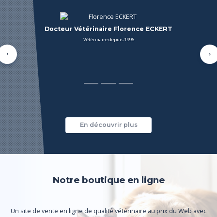
Docteur Vétérinaire Sylvie JOSSE
Précédent
Su
En découvrir plus
Notre boutique en ligne
Un site de vente en ligne de qualité vétérinaire au prix du Web avec