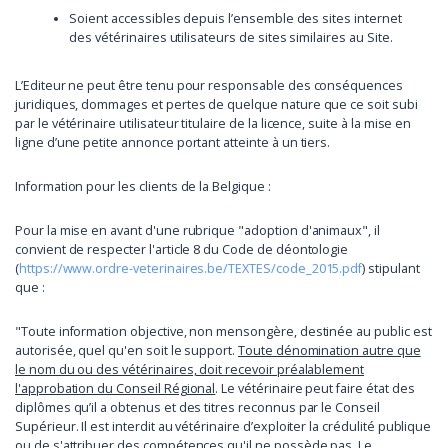
Soient accessibles depuis l’ensemble des sites internet
des vétérinaires utilisateurs de sites similaires au Site.
L’Editeur ne peut être tenu pour responsable des conséquences
juridiques, dommages et pertes de quelque nature que ce soit subi
par le vétérinaire utilisateur titulaire de la licence, suite à la mise en
ligne d’une petite annonce portant atteinte à un tiers.
Information pour les clients de la Belgique :
Pour la mise en avant d'une rubrique "adoption d'animaux", il
convient de respecter l'article 8 du Code de déontologie
(
https://www.ordre-veterinaires.be/TEXTES/code_2015.pdf
) stipulant
que :
"Toute information objective, non mensongère, destinée au public est
autorisée, quel qu'en soit le support.
Toute dénomination autre que
le nom du ou des vétérinaires, doit recevoir préalablement
l'approbation du Conseil Régional
. Le vétérinaire peut faire état des
diplômes qu’il a obtenus et des titres reconnus par le Conseil
Supérieur. Il est interdit au vétérinaire d’exploiter la crédulité publique
ou de s'attribuer des compétences qu'il ne possède pas. Le